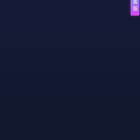
台，获取最新的技术工具和资源。完成天富开户后，用户可以参
技社区，促进知识共享和跨界合作。