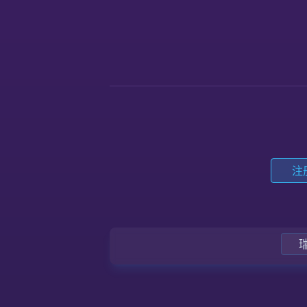
跳转到内容
HOME-天富注册、发现好游戏 - 立即平台注册
首页
企业概述
企业动态
服务与支持
沟通天富