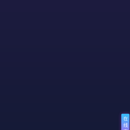
咨询功能，快速获得专业帮助与